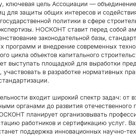
у, ключевая цель Ассоциации — объединени
иц для защиты общих интересов и содействи
осударственной политики в сфере строител
экспертизы. НОСКОНТ ставит перед собой а
енствование законодательной базы, стандар
х программ и внедрение современных техно
ого цикла объектов капитального строительс
дет выступать площадкой для выработки пре
, участвовать в разработке нормативных пра
стандартизации.
ельности входит широкий спектр задач: от 
ными органами до развития отечественного
НОСКОНТ планирует организовывать професс
стацию работников и сертификацию услуг. 
танет поддержка инновационных научно-тех