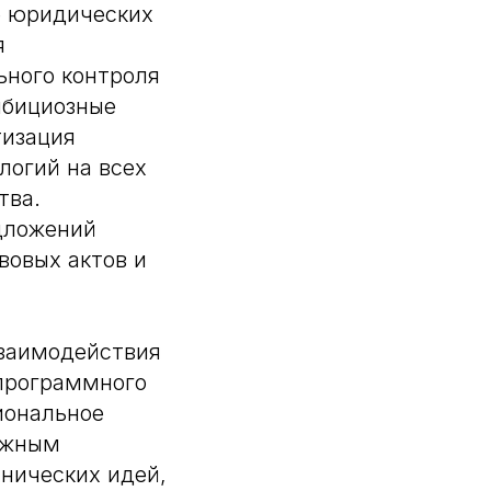
е юридических
я
ьного контроля
мбициозные
тизация
логий на всех
тва.
дложений
вовых актов и
взаимодействия
 программного
иональное
Важным
нических идей,