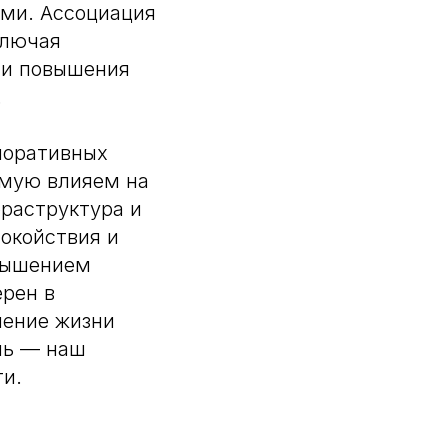
ми. Ассоциация
ключая
 и повышения
.
поративных
ямую влияем на
фраструктура и
окойствия и
овышением
ерен в
шение жизни
ль — наш
ти.