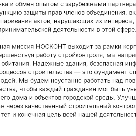
нка и обмен опытом с зарубежными партнера
функцию защиты прав членов объединения, в
паривания актов, нарушающих их интересы,
ринимательской деятельности в этой сфере
ьная миссия НОСКОНТ выходит за рамки кор
ершенствуя работу стройконтроля, мы напр
 обитания. Надежные здания, безопасная ин
роцессов строительства — это фундамент сп
людей. Мы будем неустанно работать над п
ества, чтобы каждый гражданин мог быть ув
его дома и объектов городской среды. Улуч
н через качественный строительный контро
тет и конечная цель всей нашей деятельнос