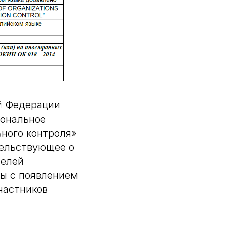
й Федерации
иональное
ьного контроля»
тельствующее о
телей
ны с появлением
частников