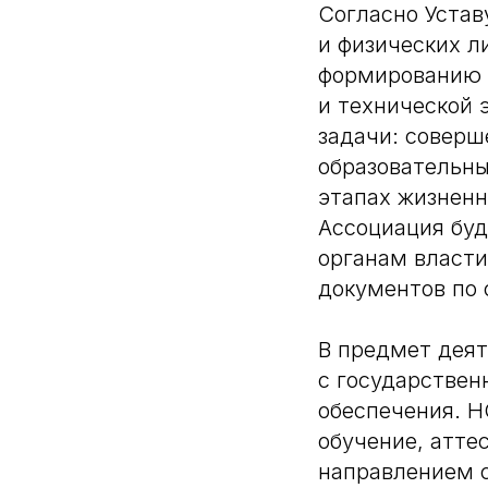
Согласно Устав
и физических л
формированию г
и технической 
задачи: соверш
образовательны
этапах жизненн
Ассоциация бу
органам власти
документов по 
В предмет деят
с государствен
обеспечения. 
обучение, атте
направлением с